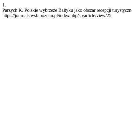
1.
Parzych K. Polskie wybrzeże Bałtyku jako obszar recepcji turystyczn
https://journals.wsb.poznan.pl/index.php/sp/article/view/25