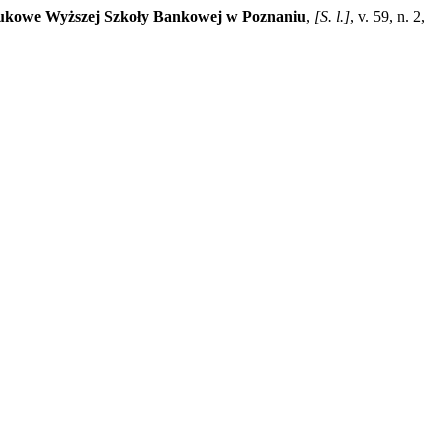
ukowe Wyższej Szkoły Bankowej w Poznaniu
,
[S. l.]
, v. 59, n. 2,