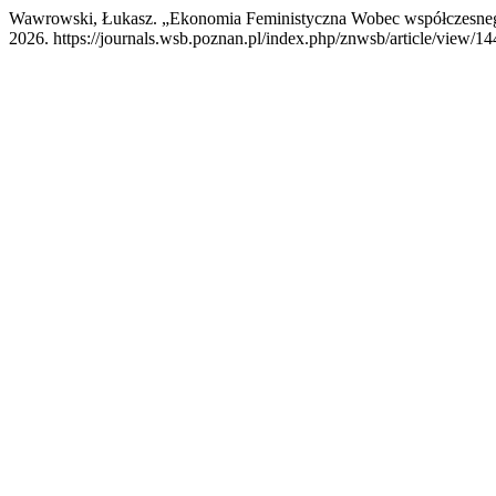
Wawrowski, Łukasz. „Ekonomia Feministyczna Wobec współczesn
2026. https://journals.wsb.poznan.pl/index.php/znwsb/article/view/14