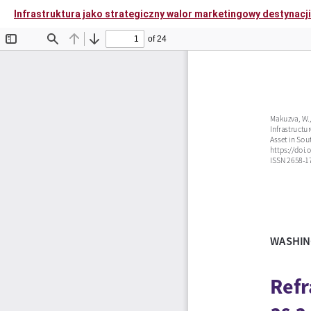
Infrastruktura jako strategiczny walor marketingowy destynacj