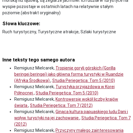
morską niż lądową, są żeglarze jachtowi. Ich udział w turystyce na
wyspie pozostaje w ostatnich latach na relatywnie stałym
poziomie.(abstrakt oryginalny)
Słowa kluczowe:
Ruch turystyczny, Turystyczne atrakcje, Szlaki turystyczne
Inne teksty tego samego autora
Remigiusz Mielcarek,
Tropienie goryli górskich (Gorilla
beringei beringei) jako główna forma turystyki w Ruandzie
(Afryka Środkowa)
,
Studia Periegetica: Tom 5 (2010)
Remigiusz Mielcarek,
Turystyka przyjazdowa w Korei
Północnej
,
Studia Periegetica: Tom 5 (2010)
Remigiusz Mielcarek,
Kontrowersje wokół liczby krajów
świata
,
Studia Periegetica: Tom 7 (2012)
Remigiusz Mielcarek,
Ginąca kultura papuaskiego ludu Dani i
wpływ turystyki na jej zachowanie
,
Studia Periegetica: Tom 7
(2012)
Remigiusz Mielcarek,
Przyczyny małego zainteresowania