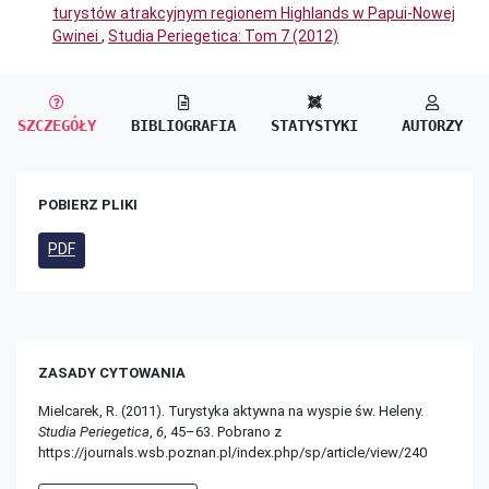
turystów atrakcyjnym regionem Highlands w Papui-Nowej
Gwinei
,
Studia Periegetica: Tom 7 (2012)
SZCZEGÓŁY
BIBLIOGRAFIA
STATYSTYKI
AUTORZY
POBIERZ PLIKI
PDF
ZASADY CYTOWANIA
Mielcarek, R. (2011). Turystyka aktywna na wyspie św. Heleny.
Studia Periegetica
,
6
, 45–63. Pobrano z
https://journals.wsb.poznan.pl/index.php/sp/article/view/240