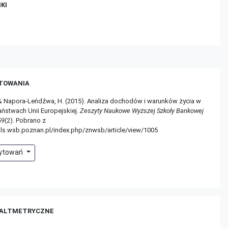
KI
TOWANIA
 & Napora-Leńdźwa, H. (2015). Analiza dochodów i warunków życia w
ństwach Unii Europejskiej.
Zeszyty Naukowe Wyższej Szkoły Bankowej
59
(2). Pobrano z
nals.wsb.poznan.pl/index.php/znwsb/article/view/1005
cytowań
 ALTMETRYCZNE