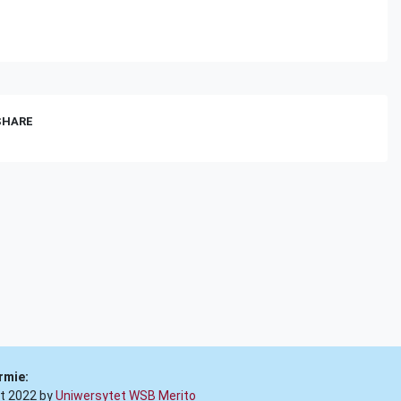
 SHARE
rmie:
t 2022 by
Uniwersytet WSB Merito