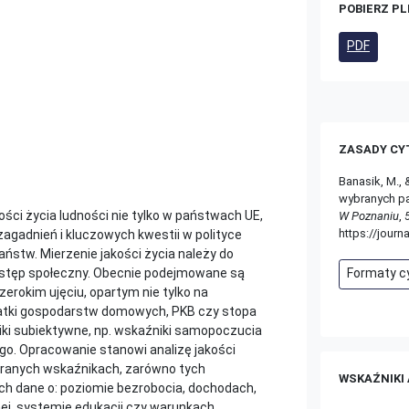
POBIERZ PLI
PDF
ZASADY CY
Banasik, M.,
wybranych pa
ości życia ludności nie tylko w państwach UE,
W Poznaniu
,
https://jour
 zagadnień i kluczowych kwestii w polityce
ństw. Mierzenie jakości życia należy do
postęp społeczny. Obecnie podejmowane są
Formaty 
erokim ujęciu, opartym nie tylko na
ydatki gospodarstw domowych, PKB czy stopa
ki subiektywne, np. wskaźniki samopoczucia
go. Opracowanie stanowi analizę jakości
branych wskaźnikach, zarówno tych
WSKAŹNIKI
ych dane o: poziomie bezrobocia, dochodach,
nej, systemie edukacji czy warunkach