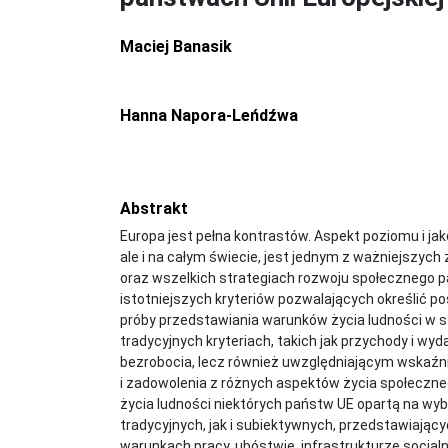
Maciej Banasik
Hanna Napora-Leńdźwa
Abstrakt
Europa jest pełna kontrastów. Aspekt poziomu i jak
ale i na całym świecie, jest jednym z ważniejszych
oraz wszelkich strategiach rozwoju społecznego pa
istotniejszych kryteriów pozwalających określić 
próby przedstawiania warunków życia ludności w sz
tradycyjnych kryteriach, takich jak przychody i w
bezrobocia, lecz również uwzględniającym wskaźni
i zadowolenia z różnych aspektów życia społeczne
życia ludności niektórych państw UE opartą na wy
tradycyjnych, jak i subiektywnych, przedstawiając
warunkach pracy, ubóstwie, infrastrukturze socjal