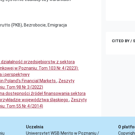
rutto (PKB), Bezrobocie, Emigracja
CITED BY /
działalność przedsiębiorstw z sektora
kowej w Poznaniu: Tom 103 Nr 4 (2023):
a i perspektywy
in Poland's Financial Markets
,
Zeszyty
u: Tom 98 Nr 3 (2022)
na dostępności źródeł finansowania sektora
a przykładzie województwa śląskiego
,
Zeszyty
u: Tom 55 Nr 4 (2014)
Uczelnia
O platfo
niu
Uniwersytet WSB Merito w Poznaniu /
Copyrigh