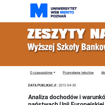
O czasopiśmie
Przesyłanie tekstów
Ak
DATA PUBLIKACJI :
2015-04-30
Analiza dochodów i warunk
państwach Unii Europejskiej