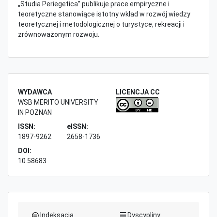
„Studia Periegetica” publikuje prace empiryczne i
teoretyczne stanowiące istotny wkład w rozwój wiedzy
teoretycznej i metodologicznej o turystyce, rekreacji i
zrównoważonym rozwoju.
WYDAWCA
LICENCJA CC
WSB MERITO UNIVERSITY
IN POZNAN
ISSN:
eISSN:
1897-9262
2658-1736
DOI:
10.58683
Indeksacja
Dyscypliny