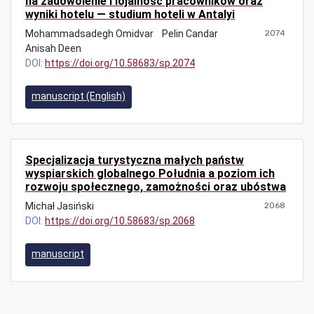
na zadowolenie i lojalność pracowników oraz
wyniki hotelu — studium hoteli w Antalyi
Mohammadsadegh Omidvar
Pelin Candar
2074
Anisah Deen
DOI:
https://doi.org/10.58683/sp.2074
manuscript (English)
Specjalizacja turystyczna małych państw
wyspiarskich globalnego Południa a poziom ich
rozwoju społecznego, zamożności oraz ubóstwa
Michał Jasiński
2068
DOI:
https://doi.org/10.58683/sp.2068
manuscript