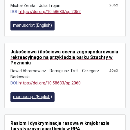
Michał Żemła
Julia Trojan
2052
DOI:
https://doi.org/10.58683/sp.2052
manuscript (English)
Jakościowa i ilościowa ocena zagospodarowania
rekreacyjnego na przykładzie parku Szachty w
Poznaniu
Dawid Abramowicz
Remigiusz Tritt
Grzegorz
2060
Borkowski
DOI:
https://doi.org/10.58683/sp.2060
manuscript (English)
Rasizm i dyskryminacja rasowa w krajobrazie
turystycznym apartheidu w RPA