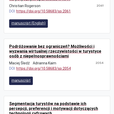
Christian Rogerson
2061
DOI:
https://doi.org/10.58683/sp.2061
manuscript (English)
Podróżowanie bez ograniczeń? Możliwości i
wyzwania wirtualnej rzeczywistości w turystyce
osób z niepełnosprawnościami
Maciej Śledź
Adrianna Kaim
2054
DOI:
https://doi.org/10.58683/sp.2054
manuscript
Segmentacja turystów na podstawie ich
percepcji, preferencji i motywacji dotyczących
technologii cyfrowych