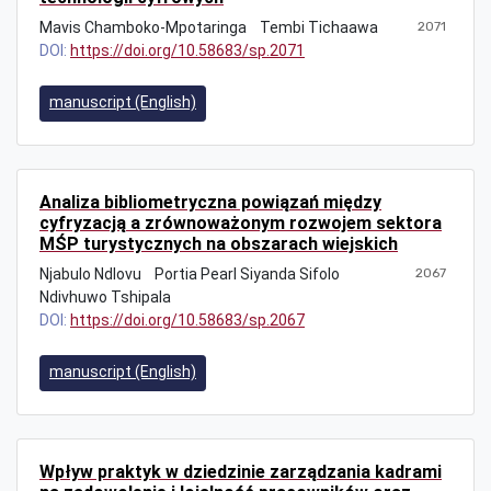
Mavis Chamboko-Mpotaringa
Tembi Tichaawa
2071
DOI:
https://doi.org/10.58683/sp.2071
manuscript (English)
Analiza bibliometryczna powiązań między
cyfryzacją a zrównoważonym rozwojem sektora
MŚP turystycznych na obszarach wiejskich
Njabulo Ndlovu
Portia Pearl Siyanda Sifolo
2067
Ndivhuwo Tshipala
DOI:
https://doi.org/10.58683/sp.2067
manuscript (English)
Wpływ praktyk w dziedzinie zarządzania kadrami