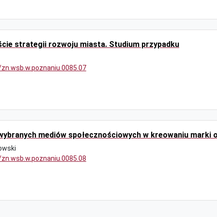
ście strategii rozwoju miasta. Studium przypadku
9/zn.wsb.w.poznaniu.0085.07
 wybranych mediów społecznościowych w kreowaniu marki o
owski
9/zn.wsb.w.poznaniu.0085.08