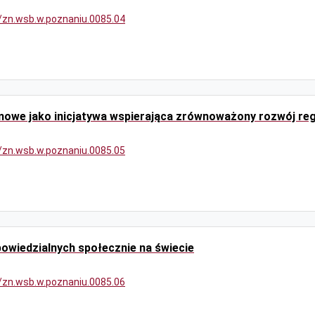
9/zn.wsb.w.poznaniu.0085.04
mowe jako inicjatywa wspierająca zrównoważony rozwój re
9/zn.wsb.w.poznaniu.0085.05
owiedzialnych społecznie na świecie
9/zn.wsb.w.poznaniu.0085.06