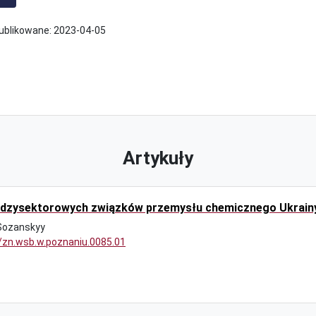
ublikowane:
2023-04-05
Artykuły
zysektorowych związków przemysłu chemicznego Ukrainy, 
Sozanskyy
9/zn.wsb.w.poznaniu.0085.01