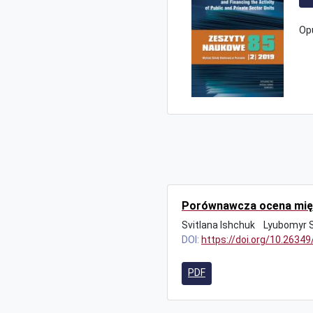
Op
Porównawcza ocena międ
Svitlana Ishchuk
Lyubomyr 
DOI:
https://doi.org/10.2634
PDF