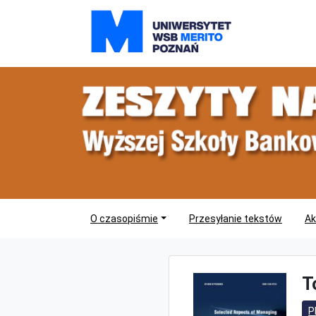
O czasopiśmie
Przesyłanie tekstów
Ak
T
P