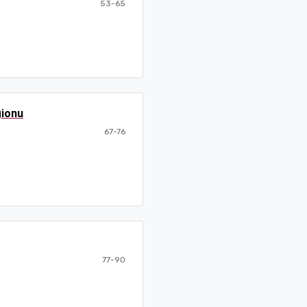
53-65
gionu
67-76
77-90