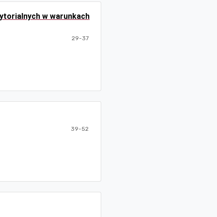
ytorialnych w warunkach
29-37
39-52