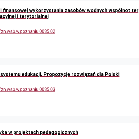
i finansowej wykorzystania zasobów wodnych wspólnot ter
cyjnej i terytorialnej
9/zn.wsb.w.poznaniu.0085.02
 systemu edukacji. Propozycje rozwiązań dla Polski
9/zn.wsb.w.poznaniu.0085.03
yka w projektach pedagogicznych