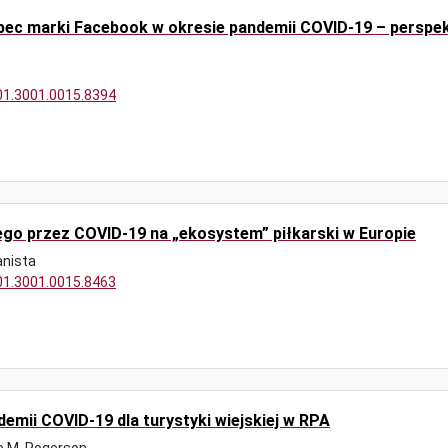
bec marki Facebook w okresie pandemii COVID-19 – perspe
/01.3001.0015.8394
o przez COVID-19 na „ekosystem” piłkarski w Europie
anista
/01.3001.0015.8463
emii COVID-19 dla turystyki wiejskiej w RPA