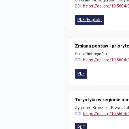
Christian M. Rogerson
Jayne
DOI:
https://doi.org/10.5604
PDF (English)
Zmiana postaw i prioryt
Hulisi Binbaşıoğlu
DOI:
https://doi.org/10.5604
PDF
Turystyka w regionie ma
Zygmunt Kruczek
Krzyszto
DOI:
https://doi.org/10.5604
PDF