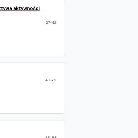
ktywa aktywności
27-42
43-62
63-86