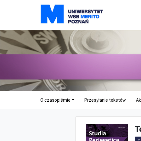
O czasopiśmie
Przesyłanie tekstów
Ak
T