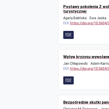
Postawy pokolenia Z wo
turystycznej
Agata Balińska
Ewa Jaska
DOI:
https://doi.org/10.5604
PDF
Wpływ kryzysu wywołaneg
Jan Chłapowski
Adam Kant
DOI:
https://doi.org/10.5604
PDF
Bezpośrednie skutki pand