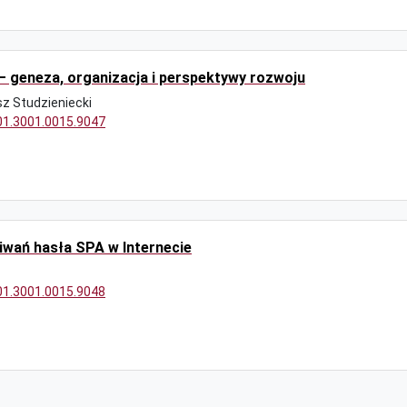
– geneza, organizacja i perspektywy rozwoju
 Studzieniecki
/01.3001.0015.9047
wań hasła SPA w Internecie
/01.3001.0015.9048