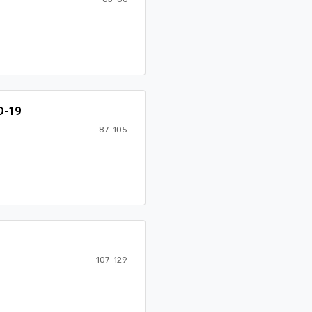
D-19
87-105
107-129