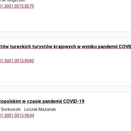
 M. Rogerson
/01.3001.0015.8579
etów tureckich turystów krajowych w wyniku pandemii COVI
/01.3001.0015.8580
łopolskim w czasie pandemii COVID-19
f Borkowski
Leszek Mazanek
/01.3001.0015.9044